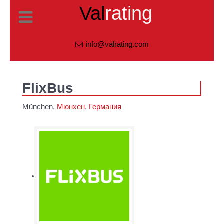
Val
rating
info@valrating.com
FlixBus
München,
Мюнхен
,
Германия